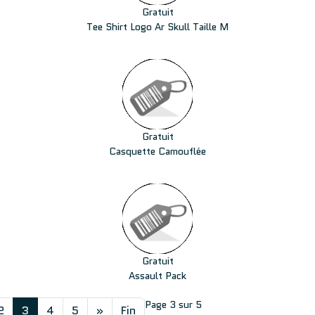
Gratuit
Tee Shirt Logo Ar Skull Taille M
Gratuit
Casquette Camouflée
Gratuit
Assault Pack
Page 3 sur 5
2
3
4
5
»
Fin