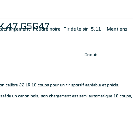
K 47 GSG47
Rechargement
Poudre noire
Tir de loisir
5.11
Mentions
Gratuit
n calibre 22 LR 10 coups pour un tir sportif agréable et précis.
 possède un canon bois, son chargement est semi automatique 10 coups,