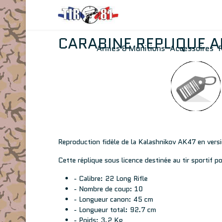
CARABINE REPLIQUE A
Armes & Munitions
Accessoires
Reproduction fidèle de la Kalashnikov AK47 en versio
Cette réplique sous licence destinée au tir sportif
- Calibre: 22 Long Rifle
- Nombre de coup: 10
- Longueur canon: 45 cm
- Longueur total: 92.7 cm
- Poids: 3.2 Kg