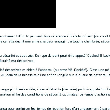
nchement d'un tir peuvent faire référence à 5 états initiaux (ou condit
sée car elle décrit une arme chargeur engagé, cartouche chambrée, sécuri
a sécurité est activée. Ce type de port peut être appelé 'Cocked & Loc
écurité est désactivée.
ité désactivée et chien à l'abbattu (ou arme 'dé-Cockée'). C'est une m
Au delà de la nécessite d'une action longue sur la queue de détente, la
engagé, chambre vide, chien à l'abattu (décokée) parfois appelé 'port is
ation offre des conditions de sécurité optimales. Le temps d'actionner
çu pour optimiser les temps de réaction lors d'un engagement à partir 