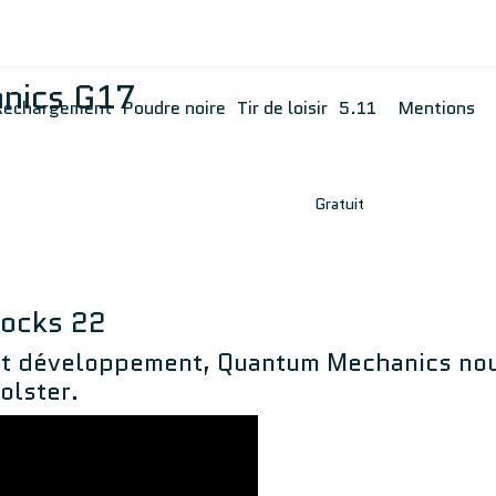
nics G17
Rechargement
Poudre noire
Tir de loisir
5.11
Mentions
Gratuit
locks 22
t développement, Quantum Mechanics nous 
olster.