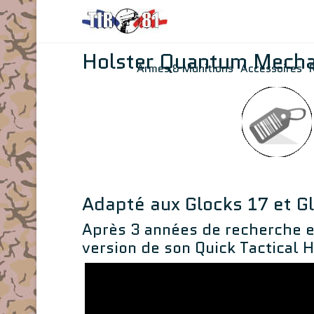
Holster Quantum Mecha
Armes & Munitions
Accessoires
Adapté aux Glocks 17 et G
Après 3 années de recherche e
version de son Quick Tactical H