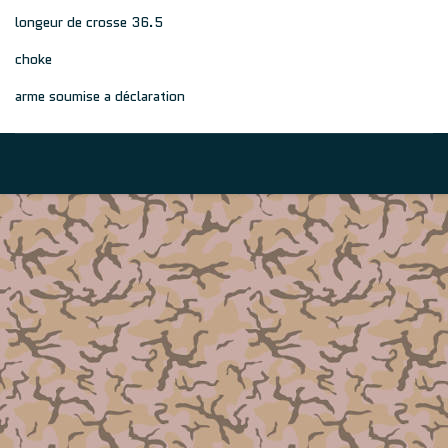
longeur de crosse 36.5
choke
arme soumise a déclaration