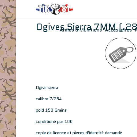
Ogives Sierra 7MM (.
Armes & Munitions
Accessoires
Ogive sierra
calibre 7/284
poid 150 Grains
conditioné par 100
copie de licence et pieces d'identité demandé