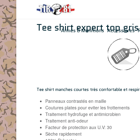
Tee shirt expert top gris
Armes & Munitions
Accessoires
Tee shirt manches courtes très confortable et respir
Panneaux contrastés en maille
Coutures plates pour eviter les frottements
Traitement hydrofuge et antimicrobien
Traitement anti-odeur
Facteur de protection aux U.V: 30
Sèche rapidement