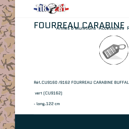
FOURREAU CARABINE
Armes & Munitions
Accessoires
Réf.CU9160 /9162 FOURREAU CARABINE BUFFAL
vert (CU9162)
- long.122 cm