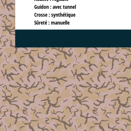
Guidon : avec tunnel
Crosse : synthétique
Sûreté : manuelle