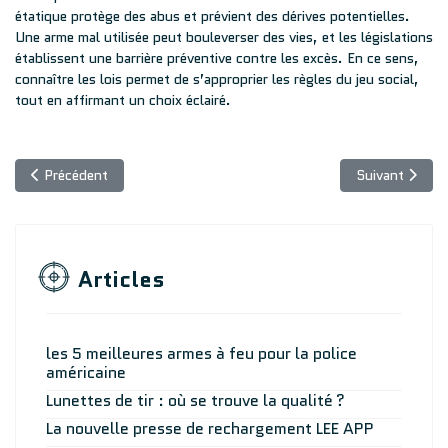
étatique protège des abus et prévient des dérives potentielles.
Une arme mal utilisée peut bouleverser des vies, et les législations
établissent une barrière préventive contre les excès. En ce sens,
connaître les lois permet de s’approprier les règles du jeu social,
tout en affirmant un choix éclairé.
Article précédent : Les meilleurs fusils .30-30 : comparatif des 
Article suivant
Précédent
Suivant
Articles
les 5 meilleures armes à feu pour la police
américaine
Lunettes de tir : où se trouve la qualité ?
La nouvelle presse de rechargement LEE APP