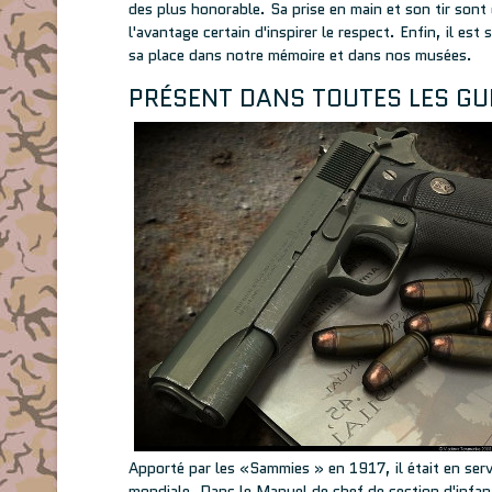
des plus honorable. Sa prise en main et son tir sont 
l'avantage certain d'inspirer le respect. Enfin, il est 
sa place dans notre mémoire et dans nos musées.
PRÉSENT DANS TOUTES LES GU
Apporté par les «Sammies » en 1917, il était en servi
mondiale. Dans le Manuel de chef de section d'infant