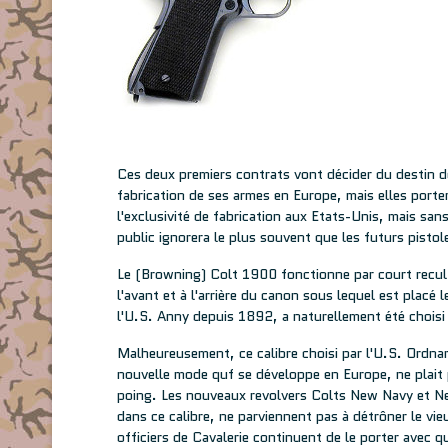
Ces deux premiers contrats vont décider du destin d
fabrication de ses armes en Europe, mais elles porte
l'exclusivité de fabrication aux Etats-Unis, mais san
public ignorera le plus souvent que les futurs pisto
Le (Browning) Colt 1900 fonctionne par court recul d
l'avant et à l'arrière du canon sous lequel est placé
l'U.S. Anny depuis 1892, a naturellement été choisi
Malheureusement, ce calibre choisi par l'U.S. Ordnan
nouvelle mode quf se développe en Europe, ne plait p
poing. Les nouveaux revolvers Colts New Navy et Ne
dans ce calibre, ne parviennent pas à détrôner le vi
officiers de Cavalerie continuent de le porter avec 