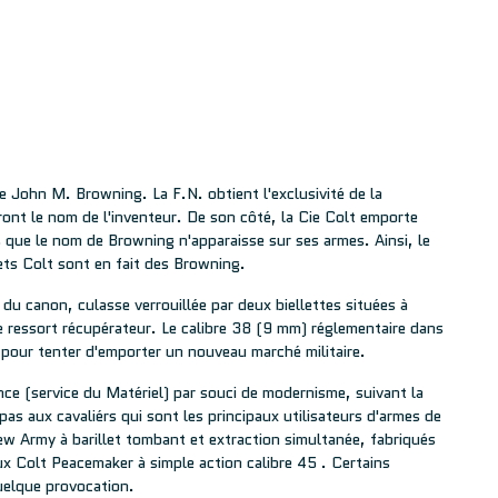
e John M. Browning. La F.N. obtient l'exclusivité de la
ront le nom de l'inventeur. De son côté, la Cie Colt emporte
s que le nom de Browning n'apparaisse sur ses armes. Ainsi, le
lets Colt sont en fait des Browning.
u canon, culasse verrouillée par deux biellettes situées à
 le ressort récupérateur. Le calibre 38 (9 mm) réglementaire dans
 pour tenter d'emporter un nouveau marché militaire.
ce (service du Matériel) par souci de modernisme, suivant la
as aux cavaliérs qui sont les principaux utilisateurs d'armes de
w Army à barillet tombant et extraction simultanée, fabriqués
eux Colt Peacemaker à simple action calibre 45 . Certains
quelque provocation.