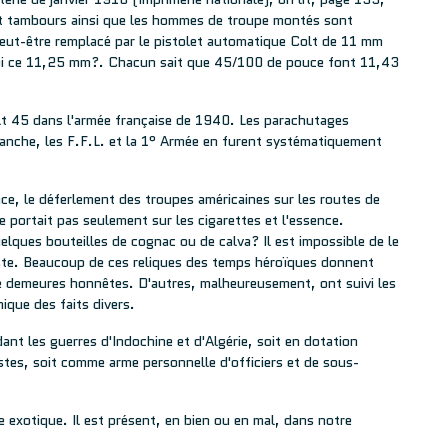
 et tambours ainsi que les hommes de troupe montés sont
ut-être remplacé par le pistolet automatique Colt de 11 mm
quoi ce 11,25 mm?. Chacun sait que 45/100 de pouce font 11,43
t 45 dans l'armée française de 1940. Les parachutages
vanche, les F.F.L. et la 1° Armée en furent systématiquement
e, le déferlement des troupes américaines sur les routes de
 portait pas seulement sur les cigarettes et l'essence.
lques bouteilles de cognac ou de calva? Il est impossible de le
ste. Beaucoup de ces reliques des temps héroïques donnent
 de demeures honnêtes. D'autres, malheureusement, ont suivi les
nique des faits divers.
ant les guerres d'Indochine et d'Algérie, soit en dotation
tes, soit comme arme personnelle d'officiers et de sous-
 exotique. Il est présent, en bien ou en mal, dans notre