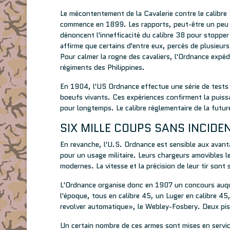
Le mécontentement de la Cavalerie contre le calibre
commence en 1899. Les rapports, peut-être un peu f
dénoncent l'innefficacité du calibre 38 pour stopper
affirme que certains d'entre eux, percés de plusieur
Pour calmer la rogne des cavaliers, l'Ordnance expé
régiments des Philippines.
En 1904, l'US Ordnance effectue une série de tests 
boeufs vivants. Ces expériences confirment la puissa
pour longtemps. Le calibre réglementaire de la futu
SIX MILLE COUPS SANS INCIDE
En revanche, l'U.S. Ordnance est sensible aux avan
pour un usage militaire. Leurs chargeurs amovibles le
modernes. La vitesse et la précision de leur tir sont 
L'Ordnance organise donc en 1907 un concours auquel
l'époque, tous en calibre 45, un Luger en calibre 45
revolver automatique», le Webley-Fosbery. Deux pis
Un certain nombre de ces armes sont mises en service 