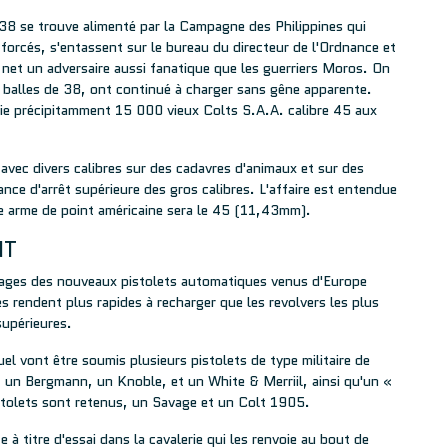
 38 se trouve alimenté par la Campagne des Philippines qui
orcés, s'entassent sur le bureau du directeur de l'Ordnance et
 net un adversaire aussi fanatique que les guerriers Moros. On
s balles de 38, ont continué à charger sans gêne apparente.
die précipitamment 15 000 vieux Colts S.A.A. calibre 45 aux
avec divers calibres sur des cadavres d'animaux et sur des
nce d'arrêt supérieure des gros calibres. L'affaire est entendue
re arme de point américaine sera le 45 (11,43mm).
NT
tages des nouveaux pistolets automatiques venus d'Europe
s rendent plus rapides à recharger que les revolvers les plus
supérieures.
 vont être soumis plusieurs pistolets de type militaire de
, un Bergmann, un Knoble, et un White & Merriil, ainsi qu'un «
tolets sont retenus, un Savage et un Colt 1905.
à titre d'essai dans la cavalerie qui les renvoie au bout de