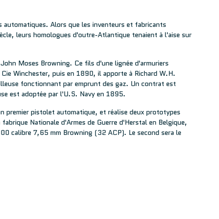
s automatiques. Alors que les inventeurs et fabricants
cle, leurs homologues d'outre-Atlantique tenaient à l'aise sur
: John Moses Browning. Ce fils d'une lignée d'armuriers
 Cie Winchester, puis en 1890, il apporte à Richard W.H.
railleuse fonctionnant par emprunt des gaz. Un contrat est
euse est adoptée par l'U.S. Navy en 1895.
 premier pistolet automatique, et réalise deux prototypes
a fabrique Nationale d'Armes de Guerre d'Herstal en Belgique,
 1900 calibre 7,65 mm Browning (32 ACP). Le second sera le