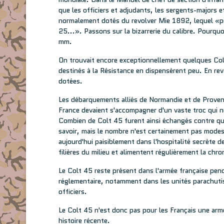
que les officiers et adjudants, les sergents-majors
normalement dotés du revolver Mie 1892, lequel «pe
25...». Passons sur la bizarrerie du calibre. Pour
mm.
On trouvait encore exceptionnellement quelques Col
destinés à la Résistance en dispensèrent peu. En re
dotées.
Les débarquements alliés de Normandie et de Provenc
France devaient s'accompagner d'un vaste troc qui ne
Combien de Colt 45 furent ainsi échangés contre que
savoir, mais le nombre n'est certainement pas mode
aujourd'hui paisiblement dans l'hospitalité secrète
filières du milieu et alimentent régulièrement la chro
Le Colt 45 reste présent dans l'armée française pend
réglementaire, notamment dans les unités parachutis
officiers.
Le Colt 45 n'est donc pas pour les Français une arme
histoire récente.