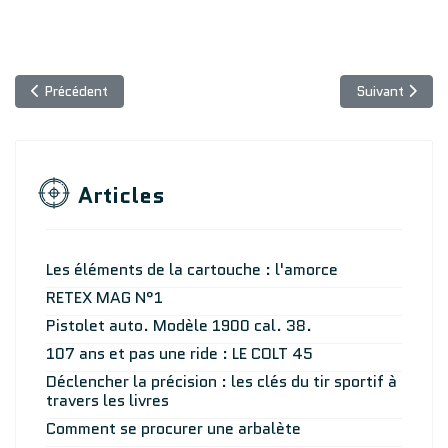
Article précédent : Comment choisir une armoire forte ?
Article suivant
Précédent
Suivant
Articles
Les éléments de la cartouche : l'amorce
RETEX MAG N°1
Pistolet auto. Modèle 1900 cal. 38.
107 ans et pas une ride : LE COLT 45
Déclencher la précision : les clés du tir sportif à
travers les livres
Comment se procurer une arbalète