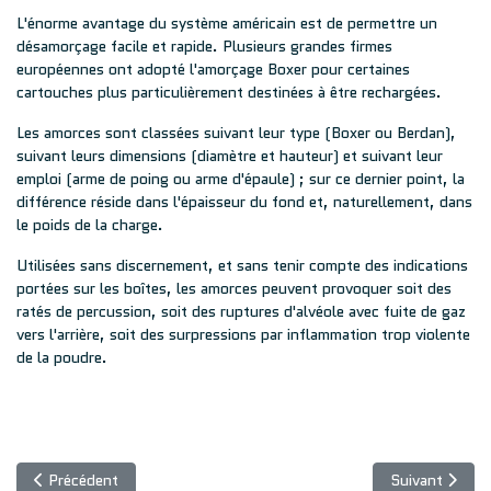
L'énorme avantage du système américain est de permettre un
désamorçage facile et rapide. Plusieurs grandes firmes
européennes ont adopté l'amorçage Boxer pour certaines
cartouches plus particulièrement destinées à être rechargées.
Les amorces sont classées suivant leur type (Boxer ou Berdan),
suivant leurs dimensions (diamètre et hauteur) et suivant leur
emploi (arme de poing ou arme d'épaule) ; sur ce dernier point, la
différence réside dans l'épaisseur du fond et, naturellement, dans
le poids de la charge.
Utilisées sans discernement, et sans tenir compte des indications
portées sur les boîtes, les amorces peuvent provoquer soit des
ratés de percussion, soit des ruptures d'alvéole avec fuite de gaz
vers l'arrière, soit des surpressions par inflammation trop violente
de la poudre.
Article précédent : Les éléments de la cartouche : les projectiles
Article suivant
Précédent
Suivant