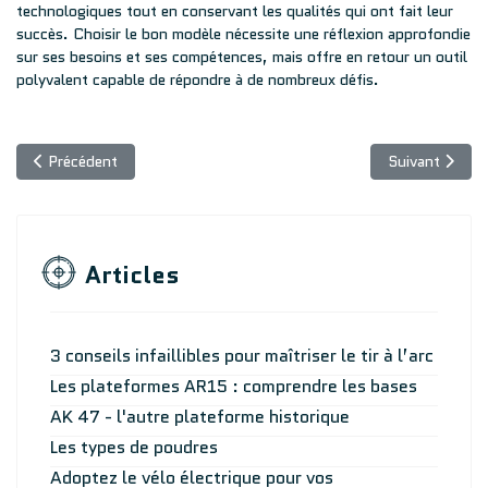
technologiques tout en conservant les qualités qui ont fait leur
succès. Choisir le bon modèle nécessite une réflexion approfondie
sur ses besoins et ses compétences, mais offre en retour un outil
polyvalent capable de répondre à de nombreux défis.
Article précédent : Quand le Lever action devient Tactical
Article suivan
Précédent
Suivant
Articles
3 conseils infaillibles pour maîtriser le tir à l’arc
Les plateformes AR15 : comprendre les bases
AK 47 - l'autre plateforme historique
Les types de poudres
Adoptez le vélo électrique pour vos