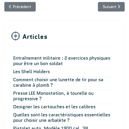
Article précédent : Les meilleurs fusils .30-30 : comparatif des 
Article suivan
Précédent
Suivant
Articles
Entraînement militaire : 2 exercices physiques
pour être un bon soldat
Les Shell Holders
Comment choisir une lunette de tir pour sa
carabine à plomb ?
Presse LEE Monostation, à tourelle ou
progressive ?
Designer les cartouches et les calibres
Quelles sont les caractéristiques essentielles
pour choisir une arbalète ?
Pistolet auto. Modèle 1900 cal. 38.