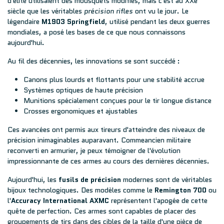
d'élite utilisaient des mousquets modifiés, mais c'est au XXe
siècle que les véritables
précision rifles
ont vu le jour. Le
légendaire
M1903 Springfield
, utilisé pendant les deux guerres
mondiales, a posé les bases de ce que nous connaissons
aujourd'hui.
Au fil des décennies, les innovations se sont succédé :
Canons plus lourds et flottants pour une stabilité accrue
Systèmes optiques de haute précision
Munitions spécialement conçues pour le tir longue distance
Crosses ergonomiques et ajustables
Ces avancées ont permis aux tireurs d'atteindre des niveaux de
précision inimaginables auparavant. Commeancien militaire
reconverti en armurier, je peux témoigner de l'évolution
impressionnante de ces armes au cours des dernières décennies.
Aujourd'hui, les
fusils de précision
modernes sont de véritables
bijoux technologiques. Des modèles comme le
Remington 700
ou
l'
Accuracy International AXMC
représentent l'apogée de cette
quête de perfection. Ces armes sont capables de placer des
groupements de tirs dans des cibles de la taille d'une pièce de