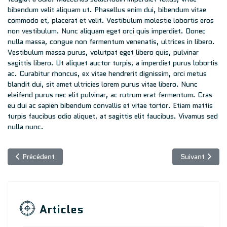
bibendum velit aliquam ut. Phasellus enim dui, bibendum vitae
commodo et, placerat et velit. Vestibulum molestie lobortis eros
non vestibulum. Nunc aliquam eget orci quis imperdiet. Donec
nulla massa, congue non fermentum venenatis, ultrices in libero.
Vestibulum massa purus, volutpat eget libero quis, pulvinar
sagittis libero. Ut aliquet auctor turpis, a imperdiet purus lobortis
ac. Curabitur rhoncus, ex vitae hendrerit dignissim, orci metus
blandit dui, sit amet ultricies lorem purus vitae libero. Nunc
eleifend purus nec elit pulvinar, ac rutrum erat fermentum. Cras
eu dui ac sapien bibendum convallis et vitae tortor. Etiam mattis
turpis faucibus odio aliquet, at sagittis elit faucibus. Vivamus sed
nulla nunc.
Article précédent : Armes et vente à distance
Article suivan
Précédent
Suivant
Articles