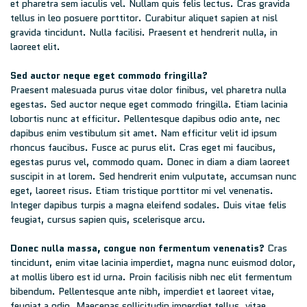
et pharetra sem iaculis vel. Nullam quis felis lectus. Cras gravida
tellus in leo posuere porttitor. Curabitur aliquet sapien at nisl
gravida tincidunt. Nulla facilisi. Praesent et hendrerit nulla, in
laoreet elit.
Sed auctor neque eget commodo fringilla?
Praesent malesuada purus vitae dolor finibus, vel pharetra nulla
egestas. Sed auctor neque eget commodo fringilla. Etiam lacinia
lobortis nunc at efficitur. Pellentesque dapibus odio ante, nec
dapibus enim vestibulum sit amet. Nam efficitur velit id ipsum
rhoncus faucibus. Fusce ac purus elit. Cras eget mi faucibus,
egestas purus vel, commodo quam. Donec in diam a diam laoreet
suscipit in at lorem. Sed hendrerit enim vulputate, accumsan nunc
eget, laoreet risus. Etiam tristique porttitor mi vel venenatis.
Integer dapibus turpis a magna eleifend sodales. Duis vitae felis
feugiat, cursus sapien quis, scelerisque arcu.
Donec nulla massa, congue non fermentum venenatis?
Cras
tincidunt, enim vitae lacinia imperdiet, magna nunc euismod dolor,
at mollis libero est id urna. Proin facilisis nibh nec elit fermentum
bibendum. Pellentesque ante nibh, imperdiet et laoreet vitae,
feugiat a odio. Maecenas sollicitudin imperdiet tellus, vitae