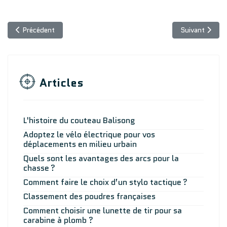
Article précédent : Comment se procurer une arbalète
Article suivan
Précédent
Suivant
Articles
L'histoire du couteau Balisong
Adoptez le vélo électrique pour vos
déplacements en milieu urbain
Quels sont les avantages des arcs pour la
chasse ?
Comment faire le choix d’un stylo tactique ?
Classement des poudres françaises
Comment choisir une lunette de tir pour sa
carabine à plomb ?