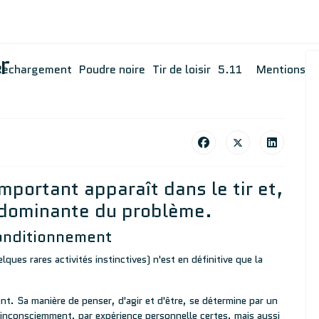
r
Rechargement
Poudre noire
Tir de loisir
5.11
Mentions
portant apparaît dans le tir et,
ne dominante du problème.
onditionnement
ues rares activités instinctives) n'est en définitive que la
. Sa manière de penser, d'agir et d'être, se détermine par un
nconsciemment, par expérience personnelle certes, mais aussi