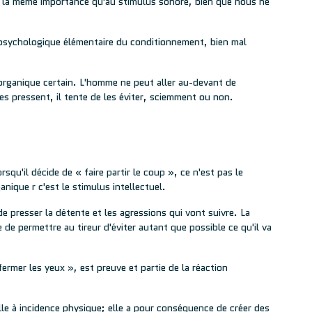
le la même importance qu'au stimulus sonore, bien que nous ne
n psychologique élémentaire du conditionnement, bien mal
 organique certain. L'homme ne peut aller au-devant de
es pressent, il tente de les éviter, sciemment ou non.
qu'il décide de « faire partir le coup », ce n'est pas le
nique r c'est le stimulus intellectuel.
 de presser la détente et les agressions qui vont suivre. La
de permettre au tireur d'éviter autant que possible ce qu'il va
rmer les yeux », est preuve et partie de la réaction
lle à incidence physique; elle a pour conséquence de créer des