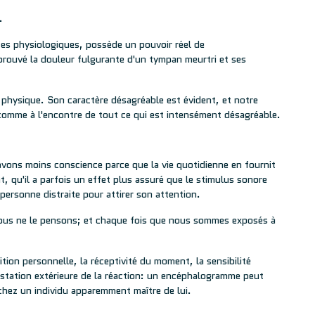
.
s physiologiques, possède un pouvoir réel de
éprouvé la douleur fulgurante d'un tympan meurtri et ses
physique. Son caractère désagréable est évident, et notre
comme à l'encontre de tout ce qui est intensément désagréable.
avons moins conscience parce que la vie quotidienne en fournit
 qu'il a parfois un effet plus assuré que le stimulus sonore
ersonne distraite pour attirer son attention.
ous ne le pensons; et chaque fois que nous sommes exposés à
ition personnelle, la réceptivité du moment, la sensibilité
festation extérieure de la réaction: un encéphalogramme peut
hez un individu apparemment maître de lui.