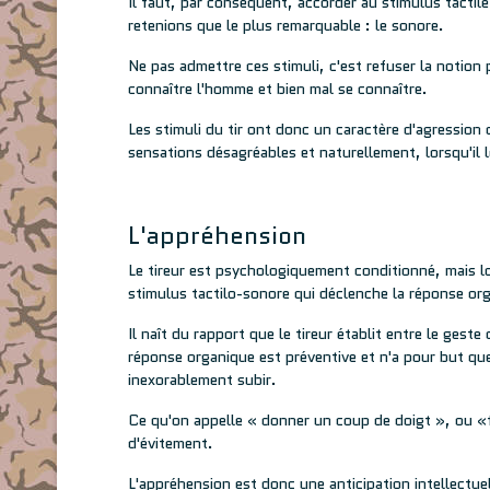
Il faut, par conséquent, accorder au stimulus tacti
retenions que le plus remarquable : le sonore.
Ne pas admettre ces stimuli, c'est refuser la notio
connaître l'homme et bien mal se connaître.
Les stimuli du tir ont donc un caractère d'agression
sensations désagréables et naturellement, lorsqu'il l
L'appréhension
Le tireur est psychologiquement conditionné, mais lors
stimulus tactilo-sonore qui déclenche la réponse orga
Il naît du rapport que le tireur établit entre le geste
réponse organique est préventive et n'a pour but que 
inexorablement subir.
Ce qu'on appelle « donner un coup de doigt », ou «fe
d'évitement.
L'appréhension est donc une anticipation intellectue