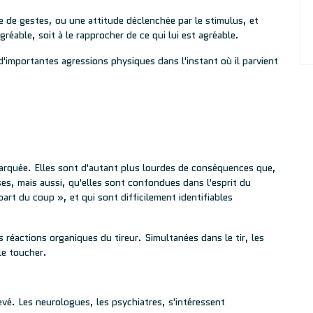
e de gestes, ou une attitude déclenchée par le stimulus, et
agréable, soit à le rapprocher de ce qui lui est agréable.
, d'importantes agressions physiques dans l'instant où il parvient
rquée. Elles sont d'autant plus lourdes de conséquences que,
s, mais aussi, qu'elles sont confondues dans l'esprit du
t du coup », et qui sont difficilement identifiables
 réactions organiques du tireur. Simultanées dans le tir, les
le toucher.
evé. Les neurologues, les psychiatres, s'intéressent