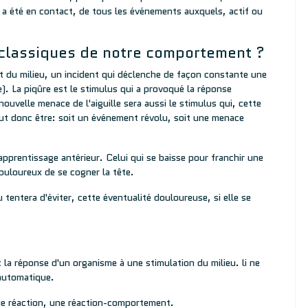
 il a été en contact, de tous les événements auxquels, actif ou
classiques de notre comportement ?
 du milieu, un incident qui déclenche de façon constante une
 La piqûre est le stimulus qui a provoqué la réponse
nouvelle menace de l'aiguille sera aussi le stimulus qui, cette
peut donc être: soit un événement révolu, soit une menace
apprentissage antérieur. Celui qui se baisse pour franchir une
ouloureux de se cogner la tête.
 tentera d'éviter, cette éventualité douloureuse, si elle se
t la réponse d'un organisme à une stimulation du milieu. li ne
 automatique.
ne réaction, une réaction-comportement.