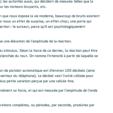
; les autorités aussi, qui décident de mesures telles que la
sur les moteurs bruyants, etc.
que nous impose la vie moderne, beaucoup de bruits existent
 sur nous un effet de surprise, un effet-choc; une porte qui
action : le sursaut, parce qu'il est psychologiquemènt
 une élévation de l'amplitude de la réaction.
u stimulus. Selon la force de ce dernier, la réaction peut être
lenchée du tout. On nomme l'intensité à partir de laquelle se
ion de pistolet automatique est d'environ 120 décibels (ainsi
enteur du téléphone). Le décibel »est l'unité utilisée pour
 plus petite variation perçue par une cellule fine.
nément sa force, et qui est mesurée par l'amplitude de l'onde
rations complètes, ou périodes, par seconde, produites par