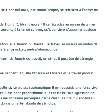
 self-control mais, par amour-propre, se refusent à l'admettre
 de 1 dm3 (1 litre) d'eau à 40 centigrades au niveau de la mer
errons, à la fin de ce livre, qu'il convient d'apporter quelque
ion, elle fournit du travail. Ce travail se mesure en unités de
éférence m.k.s.; mètre/kilo/seconde);
nt, de fournir du travail, on dit qu'il possède de l'énergie -
rée pendant laquelle l'énergie est libérée et le travail produit.
e celle-ci. Le pistolet automatique 9 mm possède une force vive
ecul est donc proportionnelle, et cette brutale agression ne
ne meurtrissure provoquée par le chien. Le tireur « encaisse »
ui donne un effet absolu de stimulus.