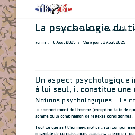
La psychologie du ti
Armes & Munitions
Accessoires
admin
6 Août 2025
Mis à jour : 6 Août 2025
Un aspect psychologique im
à lui seul, il constitue u
Notions psychologiques : Le c
Le comportement de l'homme (exception faite de quelq
somme ou la combinaison de réflexes conditionnés.
Tout ce que sait l'homme« motive »son comportement
ensemble de connaissances acquises, sciemment ou i