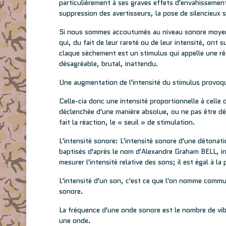
particulièrement à ses graves effets d'envahissement
suppression des avertisseurs, la pose de silencieux 
Si nous sommes accoutumés au niveau sonore moyen 
qui, du fait de leur rareté ou de leur intensité, ont
claque sèchement est un stimulus qui appelle une ré
désagréable, brutal, inattendu.
Une augmentation de l'intensité du stimulus provoque
Celle-cia donc une intensité proportionnelle à celle d
déclenchée d'une manière absolue, ou ne pas être déc
fait la réaction, le « seuil » de stimulation.
L'intensité sonore: L'intensité sonore d'une détonat
baptisés d'après le nom d'Alexandre Graham BELL, inv
mesurer l'intensité relative des sons; il est égal à la
L'intensité d'un son, c'est ce que l'on nomme commu
sonore.
La fréquence d'une onde sonore est le nombre de vib
une onde.