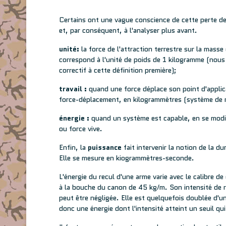
Certains ont une vague conscience de cette perte de
et, par conséquent, à l'analyser plus avant.
unité:
la force de l'attraction terrestre sur la masse
correspond à l'unité de poids de 1 kilogramme (nous v
correctif à cette définition première);
travail :
quand une force déplace son point d'applicat
force-déplacement, en kilogrammètres (système de r
énergie :
quand un système est capable, en se modifia
ou force vive.
Enfin, la
puissance
fait intervenir la notion de la du
Elle se mesure en kiogrammètres-seconde.
L'énergie du recul d'une arme varie avec le calibre d
à la bouche du canon de 45 kg/m. Son intensité de r
peut être négligée. Elle est quelquefois doublée d'u
donc une énergie dont l'intensité atteint un seuil q