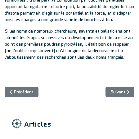
surmontés ; d'une part, la combustion par couches parallèles
apportait la régularité ; d'autre part, la possibilité de régler le taux
d'azote permettait d'agir sur le potentiel et la force, et d'adapter
ainsi les charges à une grande variété de bouches à feu.
Si les noms de nombreux chercheurs, savants et balisticiens ont
jalonné les étapes successives du développement et de la mise au
point des premières poudres pyroxylées, il était bon de rappeler
(on l'oublie trop souvent) qu'à l'origine de la découverte et à
l'aboutissement des recherches sont liés deux noms français.
Article précédent : Les types de poudres
Article suivant
Précédent
Suivant
Articles