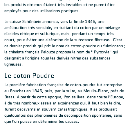
les produits obtenus étaient très instables et ne purent être
employés pour des utilisations pratiques.
Le suisse Schônbein annonca, vers la fin de 1845, une
amélioration très sensible, en traitant du coton par un mélange
d'acides nitrique et sulfurique, mais, pendant un temps très
court, pour éviter une altération de la substance fibreuse. C'est
ce dernier produit qui prit le nom de coton-poudre ou fulmicoton ;
le chimiste français Pelouze proposa le nom de " Pyroxyle ' qui
désignait à l'origine tous les dérivés nitrés des substances
ligneuses.
Le coton Poudre
La première fabrication française de coton-poudre fut entreprise
au Bouchet en 1846, puis, par la suite, au Moulin-Blanc, près de
Brest. A partir de cette époque, l'on se livra, dans toute l'Europe,
à de très nombreux essais et expériences qui, il faut bien le dire,
furent décevants et souvent catastrophiques. Il se produisait
quelquefois des phénomènes de décomposition spontanée, sans
que l'on puisse en déterminer les causes.