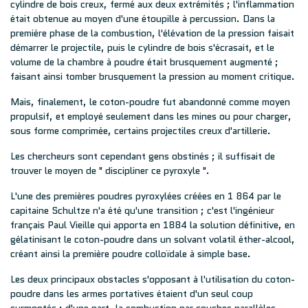
cylindre de bois creux, fermé aux deux extrémités ; l'inflammation
était obtenue au moyen d'une étoupille à percussion. Dans la
première phase de la combustion, l'élévation de la pression faisait
démarrer le projectile, puis le cylindre de bois s'écrasait, et le
volume de la chambre à poudre était brusquement augmenté ;
faisant ainsi tomber brusquement la pression au moment critique.
Mais, finalement, le coton-poudre fut abandonné comme moyen
propulsif, et employé seulement dans les mines ou pour charger,
sous forme comprimée, certains projectiles creux d'artillerie.
Les chercheurs sont cependant gens obstinés ; il suffisait de
trouver le moyen de " discipliner ce pyroxyle ".
L'une des premières poudres pyroxylées créées en 1 864 par le
capitaine Schultze n'a été qu'une transition ; c'est l'ingénieur
français Paul Vieille qui apporta en 1884 la solution définitive, en
gélatinisant le coton-poudre dans un solvant volatil éther-alcool,
créant ainsi la première poudre colloïdale à simple base.
Les deux principaux obstacles s'opposant à l'utilisation du coton-
poudre dans les armes portatives étaient d'un seul coup